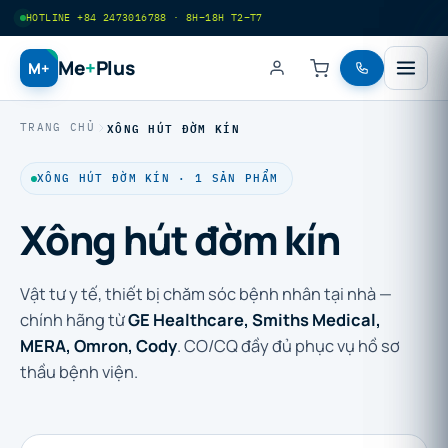
HOTLINE +84 2473016788 · 8H–18H T2–T7
Me
+
Plus
M+
XÔNG HÚT ĐỜM KÍN
TRANG CHỦ
XÔNG HÚT ĐỜM KÍN · 1 SẢN PHẨM
Xông hút đờm kín
Vật tư y tế, thiết bị chăm sóc bệnh nhân tại nhà —
chính hãng từ
GE Healthcare, Smiths Medical,
MERA, Omron, Cody
. CO/CQ đầy đủ phục vụ hồ sơ
thầu bệnh viện.