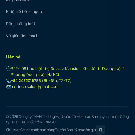
Nhiệt kế hồng ngoại
Đệm chống loét
Vớ giãn tĩnh mạch
Liên hệ
R03-L09 Khu biệt thự Solasta Mansion, Khu đô thị Dương Nội 2,
Phường Dương Nội, Hà Nội
+84 2473016788
(8h–18h, T2–T7)
merinco.sales@gmail.com
© 2026 Công ty TNHH Thương Mại Quốc Tế Merinco. Bản quyền thuộc Công
ty TNHH TM Quốc tế MERINCO.
Site map
Chính sách bán hàng
Tư vấn Bác sỹ chuyên gia