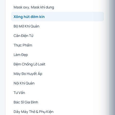
Mask oxy, Mask khí dung
Xông hút đờm kín
Bộ Mở Khí Quản
Cân Điện Tử
Thực Phẩm
Làm Đẹp
Đệm Chống Lở Loét
Máy Đo Huyết Áp
Nội Khí Quản
Tư Vấn
Bác Sĩ Gia Đình
Dây Máy Thở & Phụ Kiện