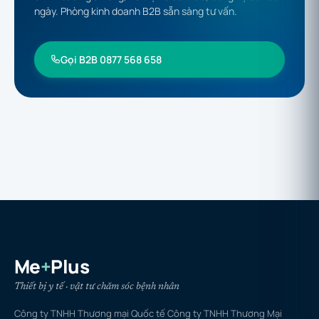
ngày. Phòng kinh doanh B2B sẵn sàng tư vấn.
Gọi B2B 0877 568 658
Me
+
Plus
Thiết bị y tế · vật tư chăm sóc bệnh nhân
Công ty TNHH Thương mại Quốc tế Công ty TNHH Thương Mại