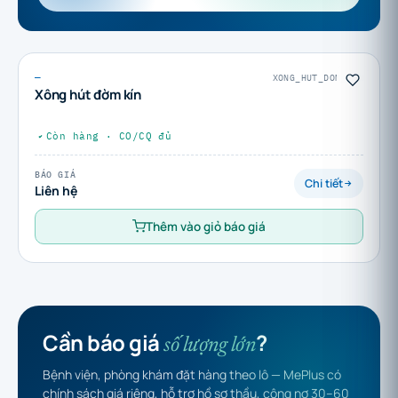
—
XONG_HUT_DOM_KIN
Xông hút đờm kín
Còn hàng · CO/CQ đủ
BÁO GIÁ
Chi tiết
Liên hệ
Thêm vào giỏ báo giá
Cần báo giá
?
số lượng lớn
Bệnh viện, phòng khám đặt hàng theo lô — MePlus có
chính sách giá riêng, hỗ trợ hồ sơ thầu, công nợ 30–60