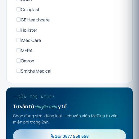
Coloplast
GE Healthcare
Hollister
iMediCare
MERA
Omron
Smiths Medical
CẦN TRỢ GIÚP?
Tư vấn từ
y tế.
chuyên viên
Chọn đúng size, đúng loại — chuyên viên MePlus tư vấn
miễn phí trong 24h.
Gọi 0877 568 658