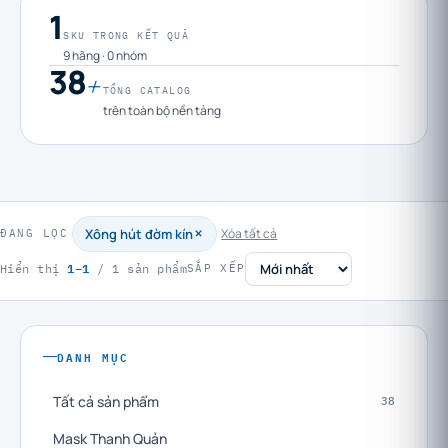
1
SKU TRONG KẾT QUẢ
9 hãng · 0 nhóm
38
+
TỔNG CATALOG
trên toàn bộ nền tảng
Xông hút đờm kín
Xóa tất cả
ĐANG LỌC
1–1
Hiển thị
/ 1 sản phẩm
SẮP XẾP
DANH MỤC
Tất cả sản phẩm
38
Mask Thanh Quản