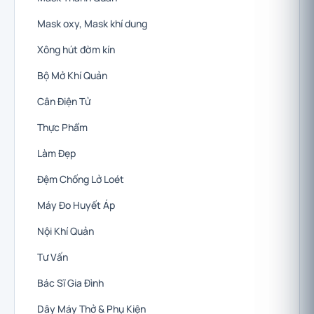
Mask oxy, Mask khí dung
Xông hút đờm kín
Bộ Mở Khí Quản
Cân Điện Tử
Thực Phẩm
Làm Đẹp
Đệm Chống Lở Loét
Máy Đo Huyết Áp
Nội Khí Quản
Tư Vấn
Bác Sĩ Gia Đình
Dây Máy Thở & Phụ Kiện