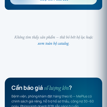
Không tìm thấy sản phẩm — thử bỏ bớt bộ lọc hoặc
xem toàn bộ catalog
.
Cần báo giá
?
số lượng lớn
Bệnh viện, phòng khám đặt hàng theo lô — MePlus có
chính sách giá riêng, hỗ trợ hồ sơ thầu, công nợ 30–60
ngày. Phòng kinh doanh B2B sẵn sàng tư vấn.