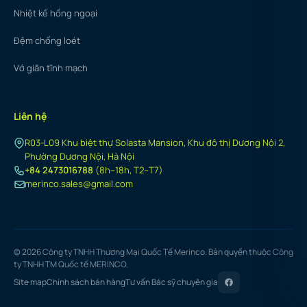
Nhiệt kế hồng ngoại
Đệm chống loét
Vớ giãn tĩnh mạch
Liên hệ
R03-L09 Khu biệt thự Solasta Mansion, Khu đô thị Dương Nội 2,
Phường Dương Nội, Hà Nội
+84 2473016788
(8h–18h, T2–T7)
merinco.sales@gmail.com
© 2026 Công ty TNHH Thương Mại Quốc Tế Merinco. Bản quyền thuộc Công
ty TNHH TM Quốc tế MERINCO.
Site map
Chính sách bán hàng
Tư vấn Bác sỹ chuyên gia