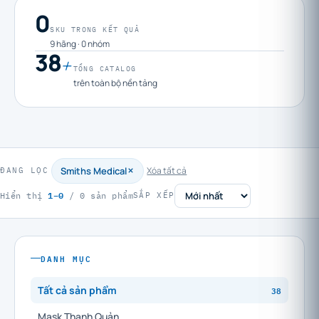
0
SKU TRONG KẾT QUẢ
9 hãng · 0 nhóm
38
+
TỔNG CATALOG
trên toàn bộ nền tảng
Smiths Medical
Xóa tất cả
ĐANG LỌC
1–0
Hiển thị
/ 0 sản phẩm
SẮP XẾP
DANH MỤC
Tất cả sản phẩm
38
Mask Thanh Quản