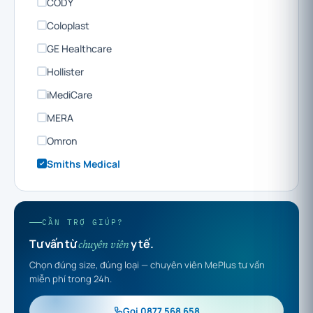
CODY
Coloplast
GE Healthcare
Hollister
iMediCare
MERA
Omron
Smiths Medical
CẦN TRỢ GIÚP?
Tư vấn từ
y tế.
chuyên viên
Chọn đúng size, đúng loại — chuyên viên MePlus tư vấn
miễn phí trong 24h.
Gọi 0877 568 658