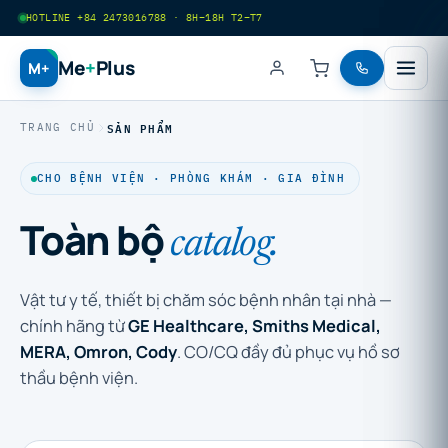
HOTLINE +84 2473016788 · 8H–18H T2–T7
Me
+
Plus
M+
SẢN PHẨM
TRANG CHỦ
CHO BỆNH VIỆN · PHÒNG KHÁM · GIA ĐÌNH
Toàn bộ
catalog.
Vật tư y tế, thiết bị chăm sóc bệnh nhân tại nhà —
chính hãng từ
GE Healthcare, Smiths Medical,
MERA, Omron, Cody
. CO/CQ đầy đủ phục vụ hồ sơ
thầu bệnh viện.