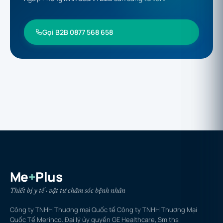
Gọi B2B 0877 568 658
Me
+
Plus
Thiết bị y tế · vật tư chăm sóc bệnh nhân
Công ty TNHH Thương mại Quốc tế Công ty TNHH Thương Mại
Quốc Tế Merinco. Đại lý ủy quyền GE Healthcare, Smiths