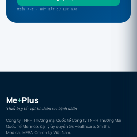
MIỄN PHÍ · HỦY BẤT CỨ LÚC NÀO
Me
+
Plus
Thiết bị y tế · vật tư chăm sóc bệnh nhân
Công ty TNHH Thương mại Quốc tế Công ty TNHH Thương Mại
Quốc Tế Merinco. Đại lý ủy quyền GE Healthcare, Smiths
Medical, MERA, Omron tại Việt Nam.