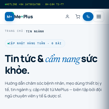
HOTLINE +84 2473016788 · 8H–18H T2–T7
Me
+
Plus
M+
TIN NGÀNH
TRANG CHỦ
CẬP NHẬT HÀNG TUẦN · 0 BÀI
Tin tức &
sức
cẩm nang
khỏe.
Hướng dẫn chăm sóc bệnh nhân, mẹo dùng thiết bị y
tế, tin ngành y, cập nhật từ MePlus — biên tập bởi đội
ngũ chuyên viên y tế & dược sĩ.