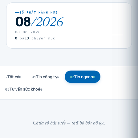
SỐ PHÁT HÀNH MỚI
08
/2026
08.08.2026
0
3
bài
chuyên mục
·
0
01
0
02
0
Tất cả
Tin công ty
Tin ngành
03
0
Tư vấn sức khoẻ
Chưa có bài viết — thử bỏ bớt bộ lọc.