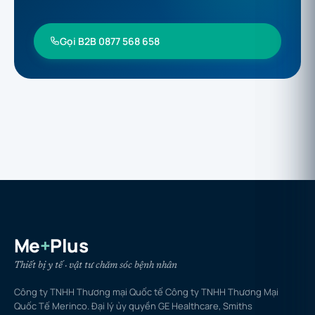
Gọi B2B 0877 568 658
Me
+
Plus
Thiết bị y tế · vật tư chăm sóc bệnh nhân
Công ty TNHH Thương mại Quốc tế Công ty TNHH Thương Mại
Quốc Tế Merinco. Đại lý ủy quyền GE Healthcare, Smiths