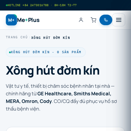
HOTLINE +84 2473016788 · 8H–18H T2–T7
Me
+
Plus
M+
XÔNG HÚT ĐỜM KÍN
TRANG CHỦ
XÔNG HÚT ĐỜM KÍN · 0 SẢN PHẨM
Xông hút đờm kín
Vật tư y tế, thiết bị chăm sóc bệnh nhân tại nhà —
chính hãng từ
GE Healthcare, Smiths Medical,
MERA, Omron, Cody
. CO/CQ đầy đủ phục vụ hồ sơ
thầu bệnh viện.