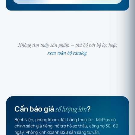
Không tìm thấy sản phẩm — thử bỏ bớt bộ lọc hoặc
xem toàn bộ catalog
.
Cần báo giá
?
số lượng lớn
Bệnh viện, phòng khám đặt hàng theo lô — MePlus có
chính sách giá riêng, hỗ trợ hồ sơ thầu, công nợ 30–60
ngày. Phòng kinh doanh B2B sẵn sàng tư vấn.