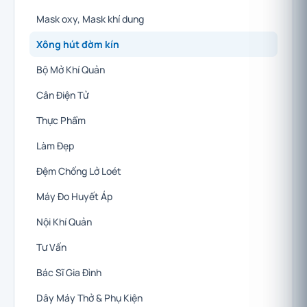
Mask oxy, Mask khí dung
Xông hút đờm kín
Bộ Mở Khí Quản
Cân Điện Tử
Thực Phẩm
Làm Đẹp
Đệm Chống Lở Loét
Máy Đo Huyết Áp
Nội Khí Quản
Tư Vấn
Bác Sĩ Gia Đình
Dây Máy Thở & Phụ Kiện