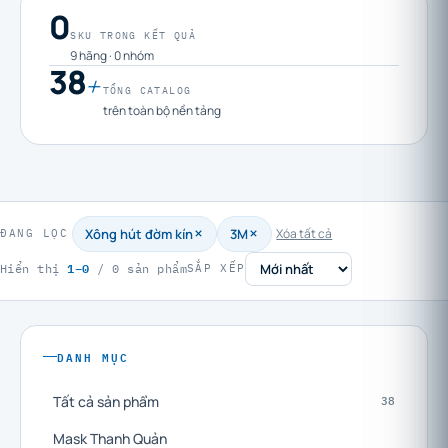
0
SKU TRONG KẾT QUẢ
9 hãng · 0 nhóm
38
+
TỔNG CATALOG
trên toàn bộ nền tảng
Xông hút đờm kín
3M
Xóa tất cả
ĐANG LỌC
1–0
Hiển thị
/ 0 sản phẩm
SẮP XẾP
DANH MỤC
Tất cả sản phẩm
38
Mask Thanh Quản