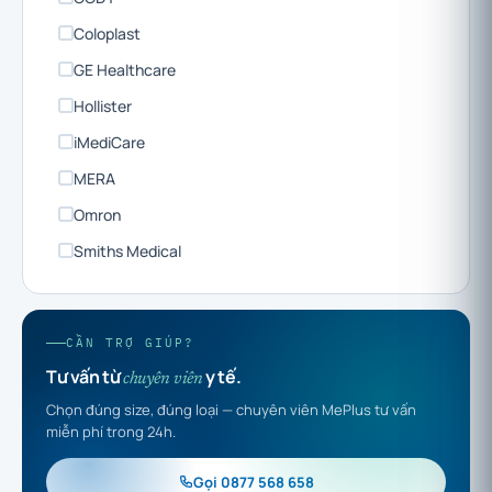
Coloplast
GE Healthcare
Hollister
iMediCare
MERA
Omron
Smiths Medical
CẦN TRỢ GIÚP?
Tư vấn từ
y tế.
chuyên viên
Chọn đúng size, đúng loại — chuyên viên MePlus tư vấn
miễn phí trong 24h.
Gọi 0877 568 658