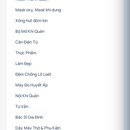
Mask oxy, Mask khí dung
Xông hút đờm kín
Bộ Mở Khí Quản
Cân Điện Tử
Thực Phẩm
Làm Đẹp
Đệm Chống Lở Loét
Máy Đo Huyết Áp
Nội Khí Quản
Tư Vấn
Bác Sĩ Gia Đình
Dây Máy Thở & Phụ Kiện