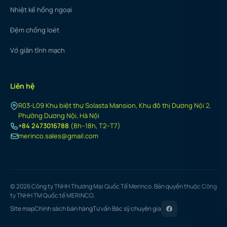
Nhiệt kế hồng ngoại
Đệm chống loét
Vớ giãn tĩnh mạch
Liên hệ
R03-L09 Khu biệt thự Solasta Mansion, Khu đô thị Dương Nội 2,
Phường Dương Nội, Hà Nội
+84 2473016788
(8h–18h, T2–T7)
merinco.sales@gmail.com
© 2026 Công ty TNHH Thương Mại Quốc Tế Merinco. Bản quyền thuộc Công
ty TNHH TM Quốc tế MERINCO.
Site map
Chính sách bán hàng
Tư vấn Bác sỹ chuyên gia