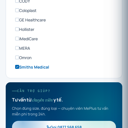
CODY
Coloplast
GE Healthcare
Hollister
iMediCare
MERA
Omron
Smiths Medical
CẦN TRỢ GIÚP?
Tư vấn từ
y tế.
chuyên viên
Chọn đúng size, đúng loại — chuyên viên MePlus tư vấn
miễn phí trong 24h.
Gọi 0877 568 658