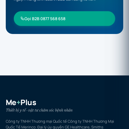
Gọi B2B 0877 568 658
Me
+
Plus
Thiết bị y tế · vật tư chăm sóc bệnh nhân
Công ty TNHH Thương mại Quốc tế Công ty TNHH Thương Mại
Quốc Tế Merinco. Đại lý ủy quyền GE Healthcare, Smiths