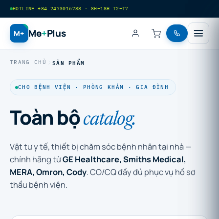
HOTLINE +84 2473016788 · 8H–18H T2–T7
Me
+
Plus
M+
SẢN PHẨM
TRANG CHỦ
CHO BỆNH VIỆN · PHÒNG KHÁM · GIA ĐÌNH
Toàn bộ
catalog.
Vật tư y tế, thiết bị chăm sóc bệnh nhân tại nhà —
chính hãng từ
GE Healthcare, Smiths Medical,
MERA, Omron, Cody
. CO/CQ đầy đủ phục vụ hồ sơ
thầu bệnh viện.