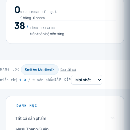
0
SKU TRONG KẾT QUẢ
9 hãng · 0 nhóm
38
+
TỔNG CATALOG
trên toàn bộ nền tảng
Smiths Medical
Xóa tất cả
ĐANG LỌC
1–0
Hiển thị
/ 0 sản phẩm
SẮP XẾP
DANH MỤC
Tất cả sản phẩm
38
Mask Thanh Quản