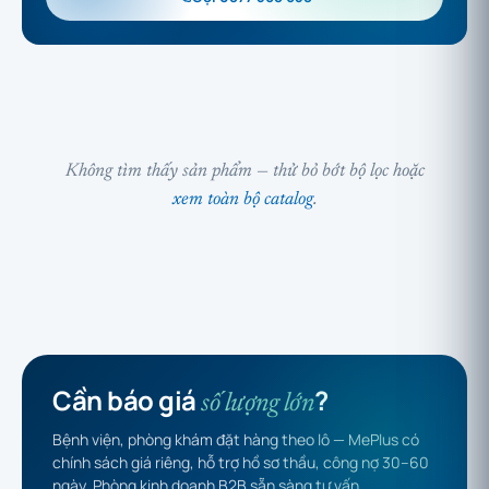
Không tìm thấy sản phẩm — thử bỏ bớt bộ lọc hoặc
xem toàn bộ catalog
.
Cần báo giá
?
số lượng lớn
Bệnh viện, phòng khám đặt hàng theo lô — MePlus có
chính sách giá riêng, hỗ trợ hồ sơ thầu, công nợ 30–60
ngày. Phòng kinh doanh B2B sẵn sàng tư vấn.