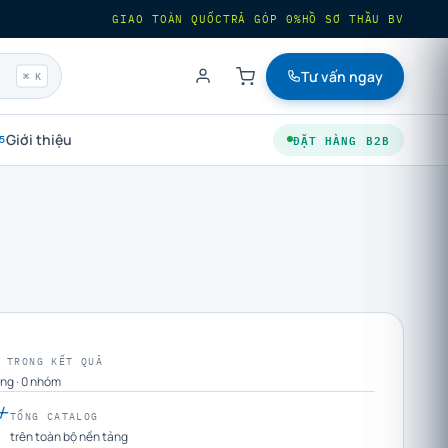
GIAO TOÀN QUỐC
TRẢ GÓP 0%
HỒ SƠ THẦU BV
Tư vấn ngay
⌘ K
Giới thiệu
ĐẶT HÀNG B2B
5
 TRONG KẾT QUẢ
ng · 0 nhóm
+
TỔNG CATALOG
trên toàn bộ nền tảng