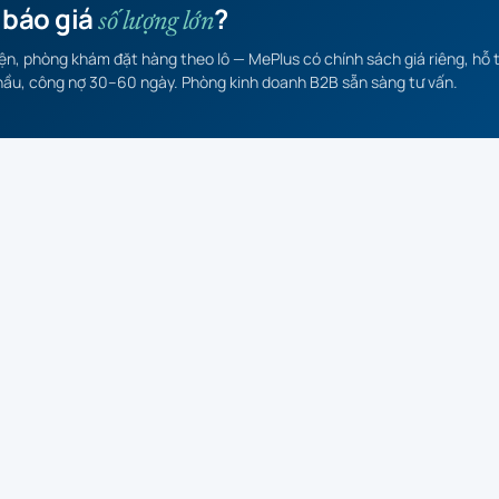
 báo giá
?
số lượng lớn
ện, phòng khám đặt hàng theo lô — MePlus có chính sách giá riêng, hỗ 
hầu, công nợ 30–60 ngày. Phòng kinh doanh B2B sẵn sàng tư vấn.