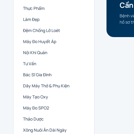
Cần
Thực Phẩm
Bệnh vi
Làm Đẹp
hồ sơ t
Đệm Chống Lở Loét
Máy Đo Huyết Áp
Nội Khí Quản
Tư Vấn
Bác Sĩ Gia Đình
Dây Máy Thở & Phụ Kiện
Máy Tạo Oxy
Máy Đo SPO2
Thảo Dược
Xông Nuôi Ăn Dài Ngày