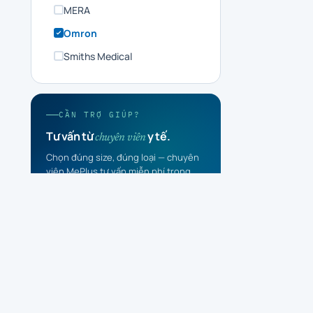
MERA
Omron
Smiths Medical
CẦN TRỢ GIÚP?
Tư vấn từ
y tế.
chuyên viên
Chọn đúng size, đúng loại — chuyên
viên MePlus tư vấn miễn phí trong
24h.
Gọi 0877 568 658