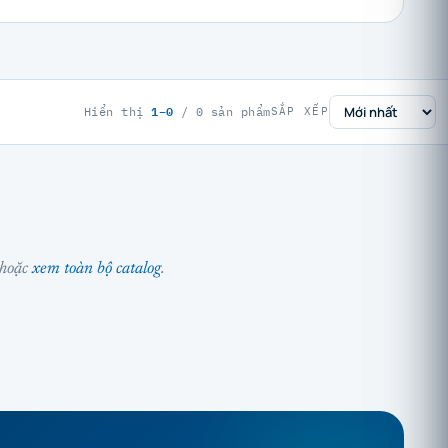
1–0
Hiển thị
/ 0 sản phẩm
SẮP XẾP
 hoặc
xem toàn bộ catalog
.