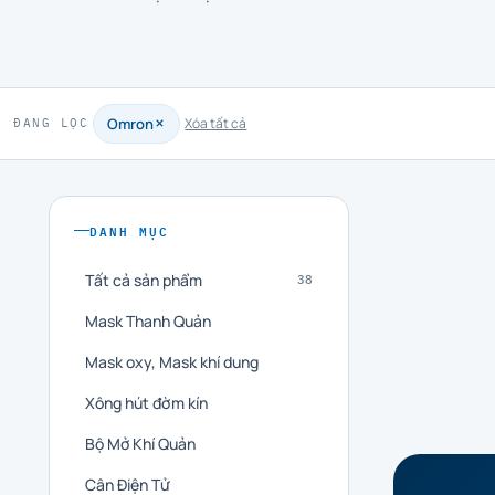
Omron
Xóa tất cả
ĐANG LỌC
DANH MỤC
Tất cả sản phẩm
38
Mask Thanh Quản
Mask oxy, Mask khí dung
Xông hút đờm kín
Bộ Mở Khí Quản
Cân Điện Tử