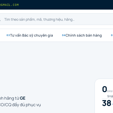
@GMAIL.COM
Tư vấn Bác sỹ chuyên gia
Chính sách bán hàng
03
04
0
0
SKU
9 hã
ính hãng từ
GE
38
 CO/CQ đầy đủ phục vụ