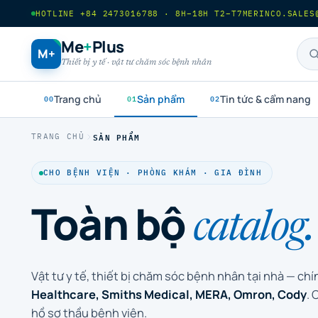
HOTLINE +84 2473016788 · 8H–18H T2–T7
MERINCO.SALES
Me
+
Plus
M+
Thiết bị y tế · vật tư chăm sóc bệnh nhân
Trang chủ
Sản phẩm
Tin tức & cẩm nang
00
01
02
SẢN PHẨM
TRANG CHỦ
CHO BỆNH VIỆN · PHÒNG KHÁM · GIA ĐÌNH
Toàn bộ
catalog.
Vật tư y tế, thiết bị chăm sóc bệnh nhân tại nhà — ch
Healthcare, Smiths Medical, MERA, Omron, Cody
.
hồ sơ thầu bệnh viện.