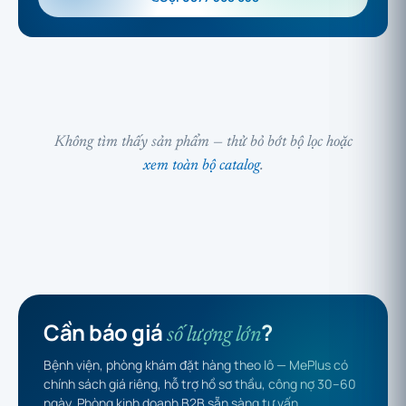
Không tìm thấy sản phẩm — thử bỏ bớt bộ lọc hoặc
xem toàn bộ catalog
.
Cần báo giá
?
số lượng lớn
Bệnh viện, phòng khám đặt hàng theo lô — MePlus có
chính sách giá riêng, hỗ trợ hồ sơ thầu, công nợ 30–60
ngày. Phòng kinh doanh B2B sẵn sàng tư vấn.