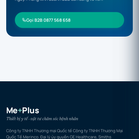
Gọi B2B 0877 568 658
Me
+
Plus
Thiết bị y tế · vật tư chăm sóc bệnh nhân
Công ty TNHH Thương mại Quốc tế Công ty TNHH Thương Mại
Quốc Tế Merinco. Đại lý ủy quyền GE Healthcare, Smiths