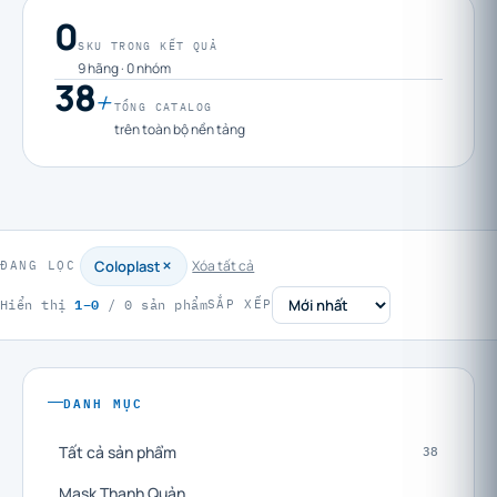
0
SKU TRONG KẾT QUẢ
9 hãng · 0 nhóm
38
+
TỔNG CATALOG
trên toàn bộ nền tảng
Coloplast
Xóa tất cả
ĐANG LỌC
1–0
Hiển thị
/ 0 sản phẩm
SẮP XẾP
DANH MỤC
Tất cả sản phẩm
38
Mask Thanh Quản