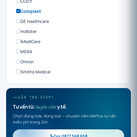
CODY
Coloplast
GE Healthcare
Hollister
iMediCare
MERA
Omron
Smiths Medical
CẦN TRỢ GIÚP?
Tư vấn từ
y tế.
chuyên viên
Chọn đúng size, đúng loại — chuyên viên MePlus tư vấn
miễn phí trong 24h.
Gọi 0877 568 658