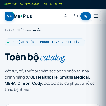
HOTLINE +84 2473016788 · 8H–18H T2–T7
Me
+
Plus
M+
SẢN PHẨM
TRANG CHỦ
CHO BỆNH VIỆN · PHÒNG KHÁM · GIA ĐÌNH
Toàn bộ
catalog.
Vật tư y tế, thiết bị chăm sóc bệnh nhân tại nhà —
chính hãng từ
GE Healthcare, Smiths Medical,
MERA, Omron, Cody
. CO/CQ đầy đủ phục vụ hồ sơ
thầu bệnh viện.