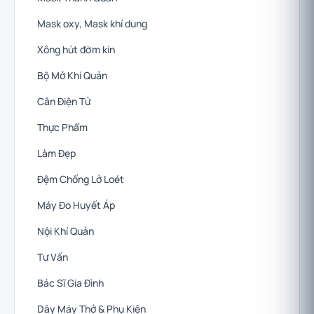
Mask oxy, Mask khí dung
Xông hút đờm kín
Bộ Mở Khí Quản
Cân Điện Tử
Thực Phẩm
Làm Đẹp
Đệm Chống Lở Loét
Máy Đo Huyết Áp
Nội Khí Quản
Tư Vấn
Bác Sĩ Gia Đình
Dây Máy Thở & Phụ Kiện