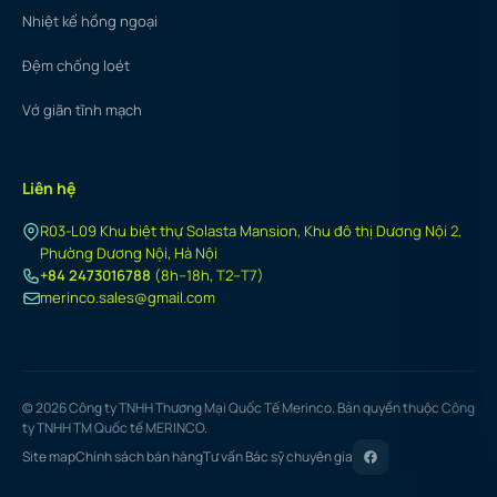
Nhiệt kế hồng ngoại
Đệm chống loét
Vớ giãn tĩnh mạch
Liên hệ
R03-L09 Khu biệt thự Solasta Mansion, Khu đô thị Dương Nội 2,
Phường Dương Nội, Hà Nội
+84 2473016788
(8h–18h, T2–T7)
merinco.sales@gmail.com
© 2026 Công ty TNHH Thương Mại Quốc Tế Merinco. Bản quyền thuộc Công
ty TNHH TM Quốc tế MERINCO.
Site map
Chính sách bán hàng
Tư vấn Bác sỹ chuyên gia