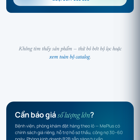
Không tìm thấy sản phẩm — thử bỏ bớt bộ lọc hoặc
xem toàn bộ catalog
.
Cần báo giá
?
số lượng lớn
Bệnh viện, phòng khám đặt hàng theo lô — MePlus có
chính sách giá riêng, hỗ trợ hồ sơ thầu, công nợ 30–60
ngày. Phòng kinh doanh B2B sẵn sàng tư vấn.