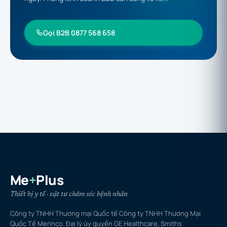
Gọi B2B 0877 568 658
Me
+
Plus
Thiết bị y tế · vật tư chăm sóc bệnh nhân
Công ty TNHH Thương mại Quốc tế Công ty TNHH Thương Mại
Quốc Tế Merinco. Đại lý ủy quyền GE Healthcare, Smiths