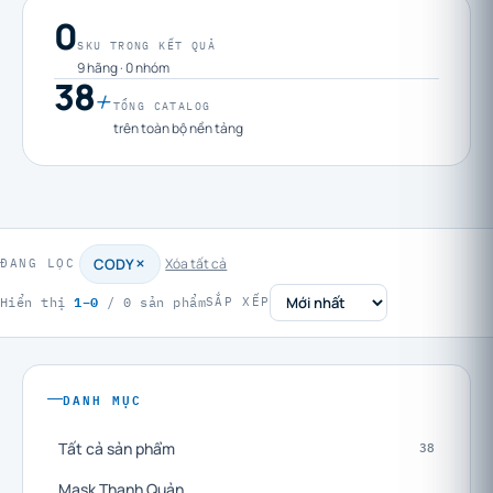
0
SKU TRONG KẾT QUẢ
9 hãng · 0 nhóm
38
+
TỔNG CATALOG
trên toàn bộ nền tảng
CODY
Xóa tất cả
ĐANG LỌC
1–0
Hiển thị
/ 0 sản phẩm
SẮP XẾP
DANH MỤC
Tất cả sản phẩm
38
Mask Thanh Quản