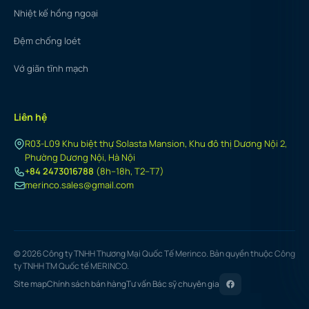
Nhiệt kế hồng ngoại
Đệm chống loét
Vớ giãn tĩnh mạch
Liên hệ
R03-L09 Khu biệt thự Solasta Mansion, Khu đô thị Dương Nội 2,
Phường Dương Nội, Hà Nội
+84 2473016788
(8h–18h, T2–T7)
merinco.sales@gmail.com
© 2026 Công ty TNHH Thương Mại Quốc Tế Merinco. Bản quyền thuộc Công
ty TNHH TM Quốc tế MERINCO.
Site map
Chính sách bán hàng
Tư vấn Bác sỹ chuyên gia