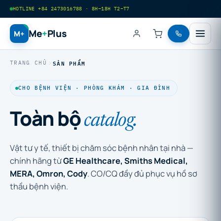
HOTLINE +84 2473016788 · 8H–18H T2–T7
Me
+
Plus
M+
SẢN PHẨM
TRANG CHỦ
CHO BỆNH VIỆN · PHÒNG KHÁM · GIA ĐÌNH
Toàn bộ
catalog.
Vật tư y tế, thiết bị chăm sóc bệnh nhân tại nhà —
chính hãng từ
GE Healthcare, Smiths Medical,
MERA, Omron, Cody
. CO/CQ đầy đủ phục vụ hồ sơ
thầu bệnh viện.