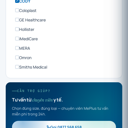
CODY
Coloplast
GE Healthcare
Hollister
iMediCare
MERA
Omron
Smiths Medical
CẦN TRỢ GIÚP?
Tư vấn từ
y tế.
chuyên viên
Chọn đúng size, đúng loại — chuyên viên MePlus tư vấn
miễn phí trong 24h.
Gọi 0877 568 658