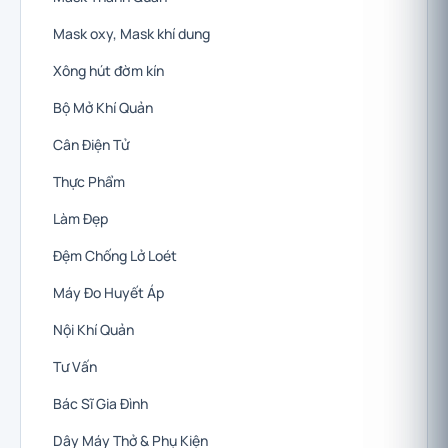
Mask oxy, Mask khí dung
Xông hút đờm kín
Bộ Mở Khí Quản
Cân Điện Tử
Thực Phẩm
Làm Đẹp
Đệm Chống Lở Loét
Máy Đo Huyết Áp
Nội Khí Quản
Tư Vấn
Bác Sĩ Gia Đình
Dây Máy Thở & Phụ Kiện