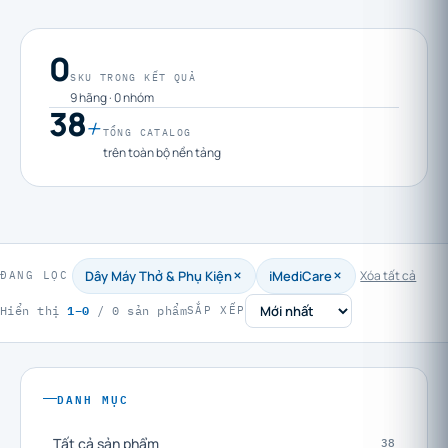
0
SKU TRONG KẾT QUẢ
9 hãng · 0 nhóm
38
+
TỔNG CATALOG
trên toàn bộ nền tảng
Dây Máy Thở & Phụ Kiện
iMediCare
Xóa tất cả
ĐANG LỌC
1–0
Hiển thị
/ 0 sản phẩm
SẮP XẾP
DANH MỤC
Tất cả sản phẩm
38