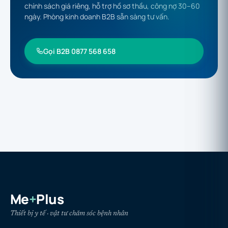
chính sách giá riêng, hỗ trợ hồ sơ thầu, công nợ 30–60
ngày. Phòng kinh doanh B2B sẵn sàng tư vấn.
Gọi B2B 0877 568 658
Me
+
Plus
Thiết bị y tế · vật tư chăm sóc bệnh nhân