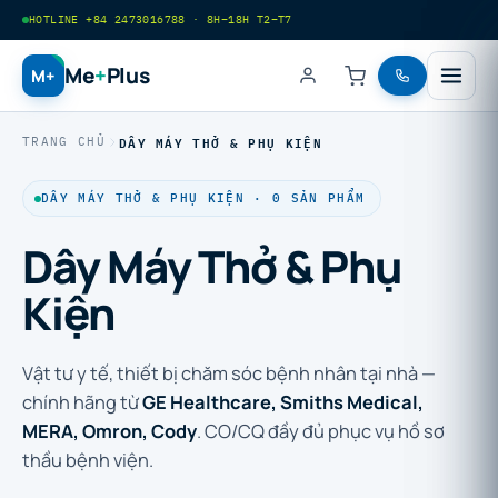
HOTLINE +84 2473016788 · 8H–18H T2–T7
Me
+
Plus
M+
DÂY MÁY THỞ & PHỤ KIỆN
TRANG CHỦ
DÂY MÁY THỞ & PHỤ KIỆN · 0 SẢN PHẨM
Dây Máy Thở & Phụ
Kiện
Vật tư y tế, thiết bị chăm sóc bệnh nhân tại nhà —
chính hãng từ
GE Healthcare, Smiths Medical,
MERA, Omron, Cody
. CO/CQ đầy đủ phục vụ hồ sơ
thầu bệnh viện.