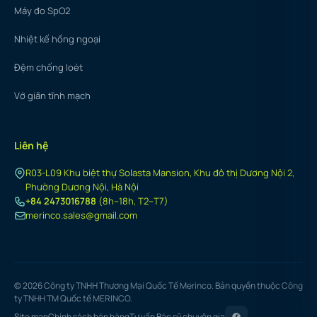
Máy đo SpO2
Nhiệt kế hồng ngoại
Đệm chống loét
Vớ giãn tĩnh mạch
Liên hệ
R03-L09 Khu biệt thự Solasta Mansion, Khu đô thị Dương Nội 2,
Phường Dương Nội, Hà Nội
+84 2473016788
(8h–18h, T2–T7)
merinco.sales@gmail.com
© 2026 Công ty TNHH Thương Mại Quốc Tế Merinco. Bản quyền thuộc Công
ty TNHH TM Quốc tế MERINCO.
Site map
Chính sách bán hàng
Tư vấn Bác sỹ chuyên gia