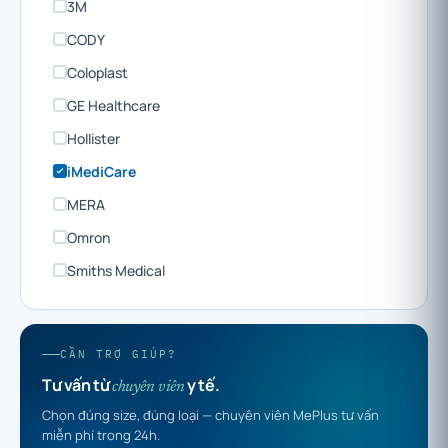
3M
CODY
Coloplast
GE Healthcare
Hollister
iMediCare
MERA
Omron
Smiths Medical
CẦN TRỢ GIÚP?
Tư vấn từ
y tế.
chuyên viên
Chọn đúng size, đúng loại — chuyên viên MePlus tư vấn
miễn phí trong 24h.