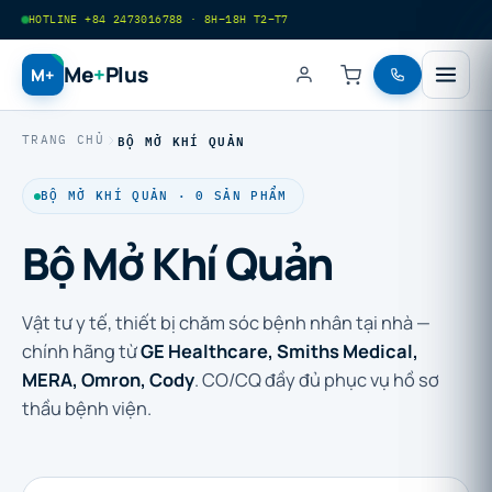
HOTLINE +84 2473016788 · 8H–18H T2–T7
Me
+
Plus
M+
BỘ MỞ KHÍ QUẢN
TRANG CHỦ
BỘ MỞ KHÍ QUẢN · 0 SẢN PHẨM
Bộ Mở Khí Quản
Vật tư y tế, thiết bị chăm sóc bệnh nhân tại nhà —
chính hãng từ
GE Healthcare, Smiths Medical,
MERA, Omron, Cody
. CO/CQ đầy đủ phục vụ hồ sơ
thầu bệnh viện.