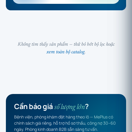
Không tìm thấy sản phẩm — thử bỏ bớt bộ lọc hoặc
xem toàn bộ catalog
.
Cần báo giá
?
số lượng lớn
Bệnh viện, phòng khám đặt hàng theo lô — MePlus có
chính sách giá riêng, hỗ trợ hồ sơ thầu, công nợ 30–60
ngày. Phòng kinh doanh B2B sẵn sàng tư vấn.