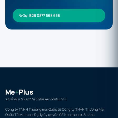
Gọi B2B 0877 568 658
Me
+
Plus
Thiết bị y tế · vật tư chăm sóc bệnh nhân
Công ty TNHH Thương mại Quốc tế Công ty TNHH Thương Mại
Quốc Tế Merinco. Đại lý ủy quyền GE Healthcare, Smiths