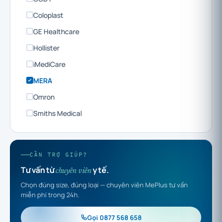
Coloplast
GE Healthcare
Hollister
iMediCare
MERA
Omron
Smiths Medical
CẦN TRỢ GIÚP?
Tư vấn từ
y tế.
chuyên viên
Chọn đúng size, đúng loại — chuyên viên MePlus tư vấn
miễn phí trong 24h.
Gọi 0877 568 658