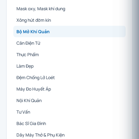
Mask oxy, Mask khí dung
Xông hút đờm kín
Bộ Mở Khí Quản
Cân Điện Tử
Thực Phẩm
Làm Đẹp
Đệm Chống Lở Loét
Máy Đo Huyết Áp
Nội Khí Quản
Tư Vấn
Bác Sĩ Gia Đình
Dây Máy Thở & Phụ Kiện