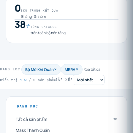
0
SKU TRONG KẾT QUẢ
9 hãng · 0 nhóm
38
+
TỔNG CATALOG
trên toàn bộ nền tảng
Bộ Mở Khí Quản
MERA
Xóa tất cả
ĐANG LỌC
1–0
Hiển thị
/ 0 sản phẩm
SẮP XẾP
DANH MỤC
Tất cả sản phẩm
38
Mask Thanh Quản