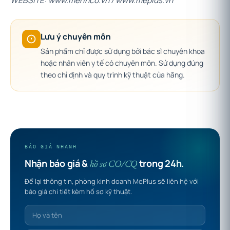
WEBSITE: www.merinco.vn / www.meplus.vn
Lưu ý chuyên môn
Sản phẩm chỉ được sử dụng bởi bác sĩ chuyên khoa
hoặc nhân viên y tế có chuyên môn. Sử dụng đúng
theo chỉ định và quy trình kỹ thuật của hãng.
BÁO GIÁ NHANH
Nhận báo giá &
trong 24h.
hồ sơ CO/CQ
Để lại thông tin, phòng kinh doanh MePlus sẽ liên hệ với
báo giá chi tiết kèm hồ sơ kỹ thuật.