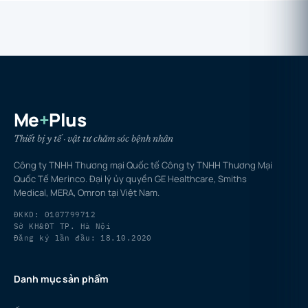
Me
+
Plus
Thiết bị y tế · vật tư chăm sóc bệnh nhân
Công ty TNHH Thương mại Quốc tế Công ty TNHH Thương Mại
Quốc Tế Merinco. Đại lý ủy quyền GE Healthcare, Smiths
Medical, MERA, Omron tại Việt Nam.
ĐKKD: 0107799712
Sở KH&ĐT TP. Hà Nội
Đăng ký lần đầu: 18.10.2020
Danh mục sản phẩm