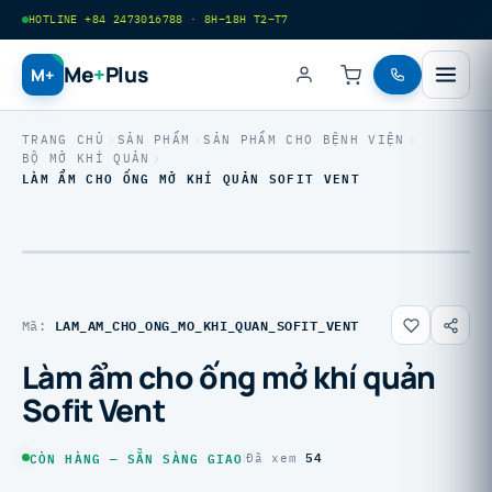
HOTLINE +84 2473016788 · 8H–18H T2–T7
Me
+
Plus
M+
TRANG CHỦ
SẢN PHẨM
SẢN PHẨM CHO BỆNH VIỆN
BỘ MỞ KHÍ QUẢN
LÀM ẨM CHO ỐNG MỞ KHÍ QUẢN SOFIT VENT
LAM_AM_CHO_ONG_MO_KHI_QUAN_SOFIT_VENT
Mã:
Làm ẩm cho ống mở khí quản
Sofit Vent
54
CÒN HÀNG — SẴN SÀNG GIAO
|
Đã xem