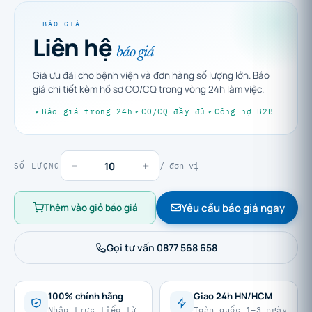
BÁO GIÁ
Liên hệ
báo giá
Giá ưu đãi cho bệnh viện và đơn hàng số lượng lớn. Báo
giá chi tiết kèm hồ sơ CO/CQ trong vòng 24h làm việc.
Báo giá trong 24h
CO/CQ đầy đủ
Công nợ B2B
−
+
/ đơn vị
SỐ LƯỢNG
Yêu cầu báo giá ngay
Thêm vào giỏ báo giá
Gọi tư vấn 0877 568 658
100% chính hãng
Giao 24h HN/HCM
Nhập trực tiếp từ
Toàn quốc 1–3 ngày