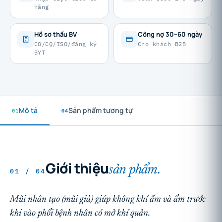
hãng
Hồ sơ thầu BV
Công nợ 30–60 ngày
CO/CQ/ISO/đăng ký
Cho khách B2B
BYT
01
Mô tả
04
Sản phẩm tương tự
Giới thiệu
sản phẩm.
01 / 04
Mũi nhân tạo (mũi giả) giúp không khí ấm và ẩm trước
khi vào phổi bệnh nhân có mở khí quản.